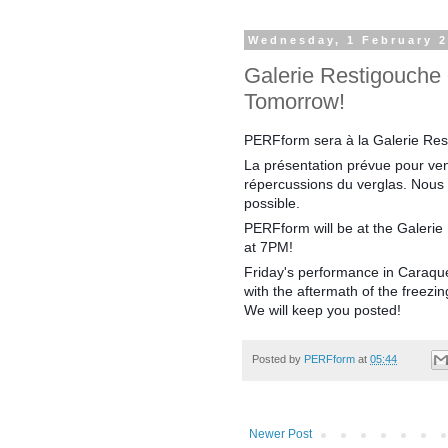
Wednesday, 1 February 
Galerie Restigouche 
Tomorrow!
PERFform sera à la Galerie Rest
La présentation prévue pour ven
répercussions du verglas. Nous 
possible.
PERFform will be at the Galerie
at 7PM!
Friday's performance in Caraquet
with the aftermath of the freezing
We will keep you posted!
Posted by
PERFform
at
05:44
Newer Post