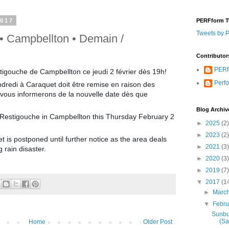
2017
PERFform T
Tweets by 
• Campbellton • Demain /
Contributor
PERF
igouche de Campbellton ce jeudi 2 février dès 19h!
Perf
dredi à Caraquet doit être remise en raison des
vous informerons de la nouvelle date dès que
Blog Archiv
 Restigouche in Campbellton this Thursday February 2
►
2025
(2)
►
2023
(2)
 is postponed until further notice as the area deals
►
2021
(3)
 rain disaster.
►
2020
(3)
►
2019
(7)
▼
2017
(1
►
Marc
▼
Febr
Sunbu
(Sa
Home
Older Post