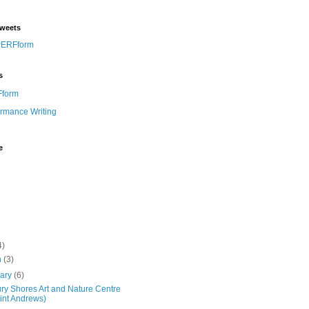
weets
PERFform
s
form
ormance Writing
e
4)
h
(3)
uary
(6)
ry Shores Art and Nature Centre
int Andrews)